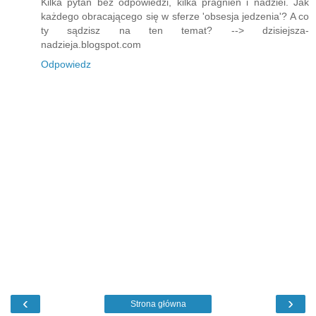
Kilka pytań bez odpowiedzi, kilka pragnień i nadziei. Jak
każdego obracającego się w sferze 'obsesja jedzenia'? A co
ty sądzisz na ten temat? --> dzisiejsza-
nadzieja.blogspot.com
Odpowiedz
‹
›
Strona główna