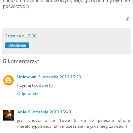
spędzę na evencie fitnessowym, więc grzechem by było nie
poćwiczyć :)
J.
Jahstina
o
15:00
Udostępnij
5 komentarzy:
Unknown
6 września 2013 15:23
trzymaj tak dalej !:)
Odpowiedz
Ania
6 września 2013 15:40
jeśli chodzi o te Twoje 5 km to polecam stronę
maratonypolskie.pl tam możesz się na jakiś bieg zapisać :)