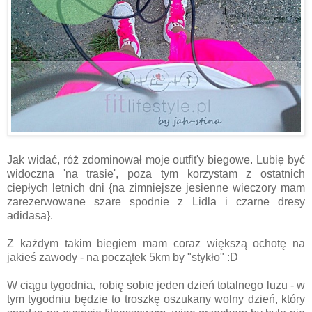
Jak widać, róż zdominował moje outfit'y biegowe. Lubię być
widoczna 'na trasie', poza tym korzystam z ostatnich
ciepłych letnich dni {na zimniejsze jesienne wieczory mam
zarezerwowane szare spodnie z Lidla i czarne dresy
adidasa}.
Z każdym takim biegiem mam coraz większą ochotę na
jakieś zawody - na początek 5km by "stykło" :D
W ciągu tygodnia, robię sobie jeden dzień totalnego luzu - w
tym tygodniu będzie to troszkę oszukany wolny dzień, który