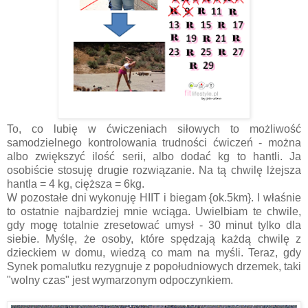
To, co lubię w ćwiczeniach siłowych to możliwość
samodzielnego kontrolowania trudności ćwiczeń - można
albo zwiększyć ilość serii, albo dodać kg to hantli. Ja
osobiście stosuję drugie rozwiązanie. Na tą chwilę lżejsza
hantla = 4 kg, cięższa = 6kg.
W pozostałe dni wykonuję HIIT i biegam {ok.5km}. I właśnie
to ostatnie najbardziej mnie wciąga. Uwielbiam te chwile,
gdy mogę totalnie zresetować umysł - 30 minut tylko dla
siebie. Myślę, że osoby, które spędzają każdą chwilę z
dzieckiem w domu, wiedzą co mam na myśli. Teraz, gdy
Synek pomalutku rezygnuje z popołudniowych drzemek, taki
"wolny czas" jest wymarzonym odpoczynkiem.