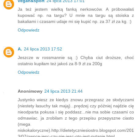
vegan&sport
24 lipca 2013 17:01
Ja też jestem wielką fanką nerkowców. A próbowałaś
kupować np. na targu? U mnie na targu są stoiska z
bakaliami i czasami udaje mi się kupić np. za 37 zł za kg. :)
Odpowiedz
A.
24 lipca 2013 17:52
Jeszcze w rossmannie są :) Chyba ciut droższe, choć
ostatnio kupiłam też jakoś za 8-9 zł za 200g
Odpowiedz
Anonimowy
24 lipca 2013 21:44
Justynko wiesz ze kiedys znowu przegrasz ze słodyczami
(niestety łasuchy tak mają)...prędzej czy później najdzie cię
nieodparta pokusa i się poddasz...nie ma sobie czasami co
odmawiac. ja zrobilam z tego przepisu przepyszne ciasto
(mega
niskokaloryczne).http://dietetyczniesiostro.blogspot.com/201
3/07/owoce-jesc-czy-nie-jesc-oto-jest-pytanie.html