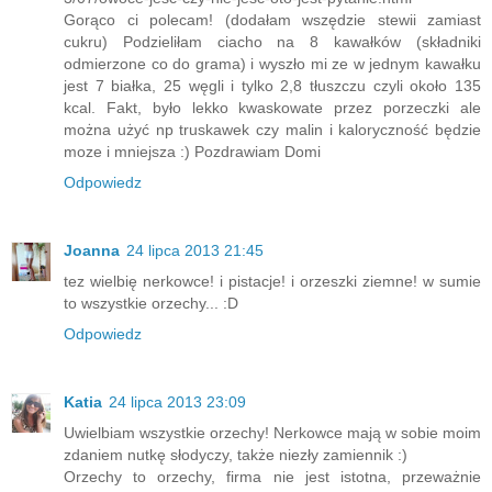
Gorąco ci polecam! (dodałam wszędzie stewii zamiast
cukru) Podzieliłam ciacho na 8 kawałków (składniki
odmierzone co do grama) i wyszło mi ze w jednym kawałku
jest 7 białka, 25 węgli i tylko 2,8 tłuszczu czyli około 135
kcal. Fakt, było lekko kwaskowate przez porzeczki ale
można użyć np truskawek czy malin i kaloryczność będzie
moze i mniejsza :) Pozdrawiam Domi
Odpowiedz
Joanna
24 lipca 2013 21:45
tez wielbię nerkowce! i pistacje! i orzeszki ziemne! w sumie
to wszystkie orzechy... :D
Odpowiedz
Katia
24 lipca 2013 23:09
Uwielbiam wszystkie orzechy! Nerkowce mają w sobie moim
zdaniem nutkę słodyczy, także niezły zamiennik :)
Orzechy to orzechy, firma nie jest istotna, przeważnie