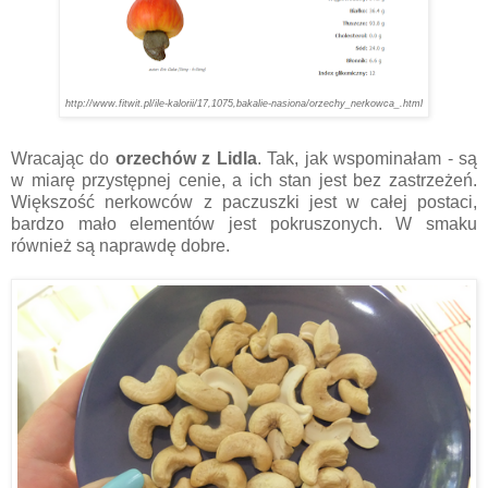
http://www.fitwit.pl/ile-kalorii/17,1075,bakalie-nasiona/orzechy_nerkowca_.html
Wracając do
orzechów z Lidla
. Tak, jak wspominałam - są
w miarę przystępnej cenie, a ich stan jest bez zastrzeżeń.
Większość nerkowców z paczuszki jest w całej postaci,
bardzo mało elementów jest pokruszonych. W smaku
również są naprawdę dobre.