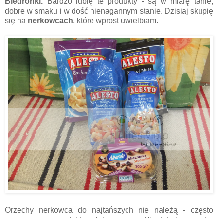
Biedronki.
Bardzo lubię te produkty - są w miarę tanie,
dobre w smaku i w dość nienagannym stanie. Dzisiaj skupię
się na
nerkowcach
, które wprost uwielbiam.
Orzechy nerkowca do najtańszych nie należą - często