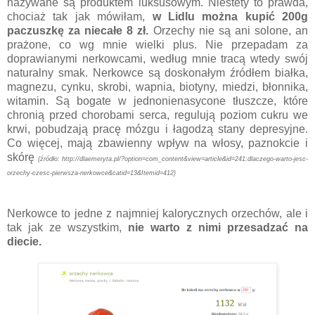
nazywane są produktem luksusowym. Niestety to prawda,
chociaż tak jak mówiłam,
w Lidlu można kupić 200g
paczuszkę za niecałe 8 zł.
Orzechy nie są ani solone, an
prażone, co wg mnie wielki plus. Nie przepadam za
doprawianymi nerkowcami, według mnie tracą wtedy swój
naturalny smak. Nerkowce są doskonałym źródłem białka,
magnezu, cynku, skrobi, wapnia, biotyny, miedzi, błonnika,
witamin. Są bogate w jednonienasycone tłuszcze, które
chronią przed chorobami serca, regulują poziom cukru we
krwi, pobudzają pracę mózgu i łagodzą stany depresyjne.
Co więcej, mają zbawienny wpływ na włosy, paznokcie i
skórę
{źródło: http://dlaemeryta.pl/?option=com_content&view=article&id=241:dlaczego-warto-jesc-
orzechy-czesc-pierwsza-nerkowce&catid=13&Itemid=412}
Nerkowce to jedne z najmniej kalorycznych orzechów, ale i
tak jak ze wszystkim,
nie warto z nimi przesadzać na
diecie.