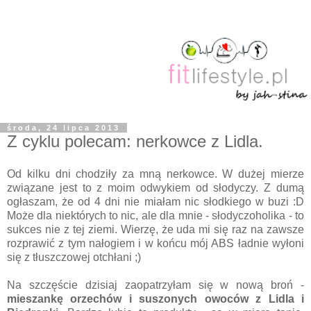
środa, 24 lipca 2013
Z cyklu polecam: nerkowce z Lidla.
Od kilku dni chodziły za mną nerkowce. W dużej mierze
związane jest to z moim odwykiem od słodyczy. Z dumą
ogłaszam, że od 4 dni nie miałam nic słodkiego w buzi :D
Może dla niektórych to nic, ale dla mnie - słodyczoholika - to
sukces nie z tej ziemi. Wierzę, że uda mi się raz na zawsze
rozprawić z tym nałogiem i w końcu mój ABS ładnie wyłoni
się z tłuszczowej otchłani ;)
Na szczęście dzisiaj zaopatrzyłam się w nową broń -
mieszankę orzechów i suszonych owoców z Lidla i