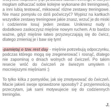
mogłam odhaczać sobie kolejne wykonane dni treningowe},
a inni lubią testować, miksować różne zestawy treningowe.
Nie masz pomysłu co dziś poćwiczyć? Wypisz na kartkach
wszystkie zestawy treningowe jakie znasz, wrzuć je do miski
i codziennie losuj jeden zestaw. Unikniesz nudy i
dodatkowo zaskoczysz mięśnie nowym ruchem. A to bardzo
ważne, gdyż mięśnie łatwo przyzwyczajają się do ćwicz,
dlatego zmieniaj je i baw się tym!
-pamiętaj o tzw. rest day
- mięśnie potrzebują odpoczynku,
podczas którego mogą się zregenerować i rosnąć, dlatego
nie zapominaj o dniach wolnych od ćwiczeń. Po takim
resecie wróć do ćwiczeń ze świeżym umysłem i
mocniejszymi mięśniami :)
To tylko kilka z pomysłów, jak się zmotywować do ćwiczeń.
Macie jakieś swoje sprawdzone sposoby? Z przyjemnością
przeczytam, jak sami motywujecie się do codziennych
treningów.
J.