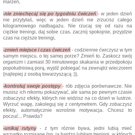
marzeń,
-nie zniechęcaj się po tygodniu ćwiczeń
- w jeden dzień
nie przytyłaś, więc w jeden dzień nie zrzucisz całego
kilogramowego nadbagażu. Nie rzucaj się od razu na
ciężkie treningi, daj sobie czas, zacznij spokojnie, przyjdzie
czas na cięższe treningi,
-zmień miejsce i czas ćwiczeń
- codziennie ćwiczysz w tym
samym miejscu, o tej samej porze? Zmień to. Zaskocz swój
organizm i zamiast 30 minutowego skakania w przedpokoju
popołudniową porą, wyjdź pobiegać na zewnątrz wieczorem
{najlepiej z osobą towarzyszącą :)},
-kontroluj swoje postępy
- rób zdjęcia porównawcze. Nie
musisz ich nikomu pokazywać, ale sama po pewnym czasie
zobaczysz efekty, których nie widzisz na co dzień w lustrze.
Wyrzuć wagę, zakoleguj się z centymetrem. Gdy zobaczysz
efekty, automatycznie wzrośnie motywacja. Chcesz to
poczuć... Prawda?
-unikaj rutyny
- z tym różnie bywa, jedni lubią mieć
wszystko rozpisane {np. ja bardzo lubiłam treningi, w których