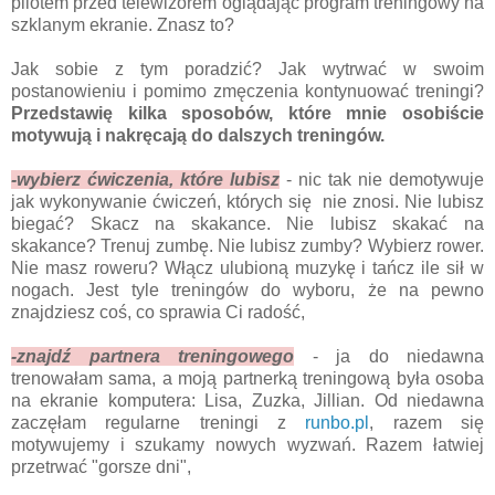
pilotem przed telewizorem oglądając program treningowy na
szklanym ekranie. Znasz to?
Jak sobie z tym poradzić? Jak wytrwać w swoim
postanowieniu i pomimo zmęczenia kontynuować treningi?
Przedstawię kilka sposobów, które mnie osobiście
motywują i nakręcają do dalszych treningów.
-wybierz ćwiczenia, które lubisz
- nic tak nie demotywuje
jak wykonywanie ćwiczeń, których się nie znosi. Nie lubisz
biegać? Skacz na skakance. Nie lubisz skakać na
skakance? Trenuj zumbę. Nie lubisz zumby? Wybierz rower.
Nie masz roweru? Włącz ulubioną muzykę i tańcz ile sił w
nogach. Jest tyle treningów do wyboru, że na pewno
znajdziesz coś, co sprawia Ci radość,
-znajdź partnera treningowego
- ja do niedawna
trenowałam sama, a moją partnerką treningową była osoba
na ekranie komputera: Lisa, Zuzka, Jillian. Od niedawna
zaczęłam regularne treningi z
runbo.pl
, razem się
motywujemy i szukamy nowych wyzwań. Razem łatwiej
przetrwać "gorsze dni",