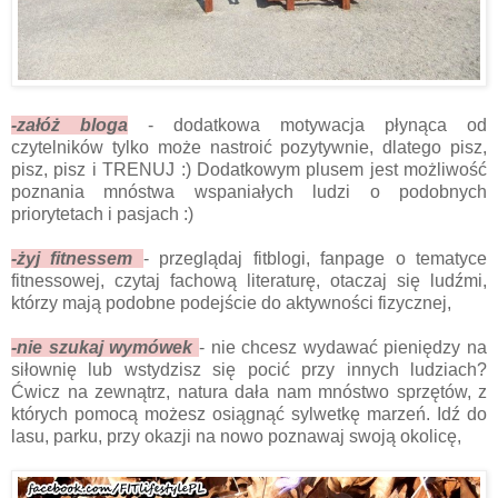
-załóż bloga
- dodatkowa motywacja płynąca od
czytelników tylko może nastroić pozytywnie, dlatego pisz,
pisz, pisz i TRENUJ :) Dodatkowym plusem jest możliwość
poznania mnóstwa wspaniałych ludzi o podobnych
priorytetach i pasjach :)
-żyj fitnessem
- przeglądaj fitblogi, fanpage o tematyce
fitnessowej, czytaj fachową literaturę, otaczaj się ludźmi,
którzy mają podobne podejście do aktywności fizycznej,
-nie szukaj wymówek
- nie chcesz wydawać pieniędzy na
siłownię lub wstydzisz się pocić przy innych ludziach?
Ćwicz na zewnątrz, natura dała nam mnóstwo sprzętów, z
których pomocą możesz osiągnąć sylwetkę marzeń. Idź do
lasu, parku, przy okazji na nowo poznawaj swoją okolicę,