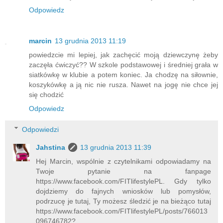
Odpowiedz
marcin
13 grudnia 2013 11:19
powiedzcie mi lepiej, jak zachęcić moją dziewczynę żeby
zaczęła ćwiczyć?? W szkole podstawowej i średniej grała w
siatkówkę w klubie a potem koniec. Ja chodzę na siłownie,
koszykówkę a ją nic nie rusza. Nawet na jogę nie chce jej
się chodzić
Odpowiedz
Odpowiedzi
Jahstina
13 grudnia 2013 11:39
Hej Marcin, wspólnie z czytelnikami odpowiadamy na
Twoje pytanie na fanpage
https://www.facebook.com/FITlifestylePL. Gdy tylko
dojdziemy do fajnych wniosków lub pomysłów,
podrzucę je tutaj, Ty możesz śledzić je na bieżąco tutaj
https://www.facebook.com/FITlifestylePL/posts/766013
096746782?