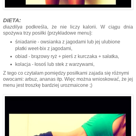
DIETA:
diazdilya
podkreśla, że nie liczy kalorii. W ciągu dnia
spożywa trzy posiłki {przykładowe menu}:
śniadanie - owsianka z jagodami lub jej ulubione
płatki
weet-bix z jagodami
,
obiad - brązowy ryż + pierś z kurczaka + sałatka,
kolacja - łosoś lub stek z warzywami,
Z tego co czytałam pomiędzy posiłkami zajada się różnymi
owocami: arbuz, ananas itp. Więc można wnioskować, że jej
menu jest troszkę bardziej urozmaicone ;)