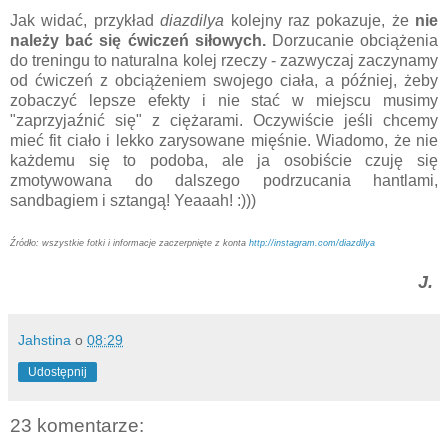
Jak widać, przykład
diazdilya
kolejny raz pokazuje, że
nie
należy bać się ćwiczeń siłowych.
Dorzucanie obciążenia
do treningu to naturalna kolej rzeczy - zazwyczaj zaczynamy
od ćwiczeń z obciążeniem swojego ciała, a później, żeby
zobaczyć lepsze efekty i nie stać w miejscu musimy
"zaprzyjaźnić się" z ciężarami. Oczywiście jeśli chcemy
mieć fit ciało i lekko zarysowane mięśnie. Wiadomo, że nie
każdemu się to podoba, ale ja osobiście czuję się
zmotywowana do dalszego podrzucania hantlami,
sandbagiem i sztangą! Yeaaah! :)))
Źródło: wszystkie fotki i informacje zaczerpnięte z konta
http://instagram.com/diazdilya
J.
Jahstina
o
08:29
Udostępnij
23 komentarze: