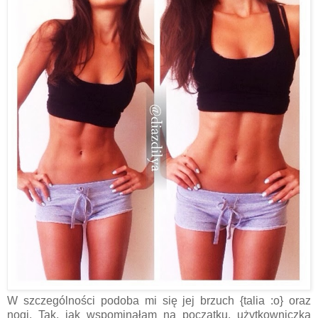
W szczególności podoba mi się jej brzuch {talia :o} oraz
nogi. Tak, jak wspominałam na początku, użytkowniczka