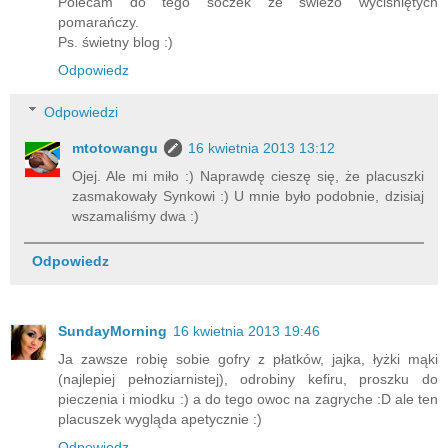
Polecam do tego soczek ze świeżo wyciśniętych
pomarańczy.
Ps. świetny blog :)
Odpowiedz
Odpowiedzi
mtotowangu
16 kwietnia 2013 13:12
Ojej. Ale mi miło :) Naprawdę cieszę się, że placuszki
zasmakowały Synkowi :) U mnie było podobnie, dzisiaj
wszamaliśmy dwa :)
Odpowiedz
SundayMorning
16 kwietnia 2013 19:46
Ja zawsze robię sobie gofry z płatków, jajka, łyżki mąki
(najlepiej pełnoziarnistej), odrobiny kefiru, proszku do
pieczenia i miodku :) a do tego owoc na zagryche :D ale ten
placuszek wygląda apetycznie :)
Odpowiedz