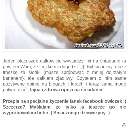
Jeden placuszek całkowicie wystarczył mi na śniadanie {a
powiem Wam, że ciężko mi dogodzić ;)}. Był smaczny, może
troszkę za słodki {muszę spróbować z mniej dojrzałym
bananem}, ale całkiem zjadliwy. Czytałam o nim same
pozytywne opinie na blogach i forach i teraz sama mogę
potwierdzić -
fajna i zdrowa opcja na śniadanie.
Przepis na specjalne życzenie fanek facebook'owiczek :)
Szczerze? Myślałam, że tylko ja jeszcze go nie
wypróbowałam hehe :) Smacznego dziewczyny :)
J.