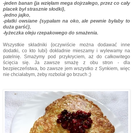
-jeden banan {ja wzięłam mega dojrzałego, przez co cały
placek był strasznie słodki},
-jedno jajko,
-płatki owsiane {sypałam na oko, ale pewnie byłaby to
duża garść},
-łyżeczka oleju rzepakowego do smażenia.
Wszystkie składniki {oczywiście można dodawać inne
dodatki, co kto lubi} dokładnie mieszamy i wylewamy na
patelnię. Smażymy pod przykryciem, aż do całkowitego
ścięcia się. Ja zawsze smażę z obu stron - dla
bezpieczeństwa, bo zawsze jem wszystko z Synkiem, więc
nie chciałabym, żeby rozbolał go brzuch ;)