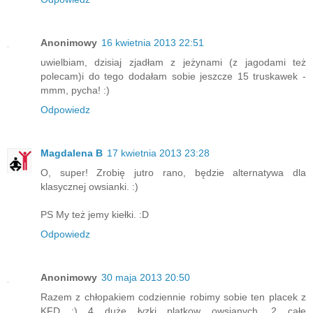
Anonimowy
16 kwietnia 2013 22:51
uwielbiam, dzisiaj zjadłam z jeżynami (z jagodami też
polecam)i do tego dodałam sobie jeszcze 15 truskawek -
mmm, pycha! :)
Odpowiedz
Magdalena B
17 kwietnia 2013 23:28
O, super! Zrobię jutro rano, będzie alternatywa dla
klasycznej owsianki. :)
PS My też jemy kiełki. :D
Odpowiedz
Anonimowy
30 maja 2013 20:50
Razem z chłopakiem codziennie robimy sobie ten placek z
KFD :) 4 duże łyzki platkow owsianych, 2 całe