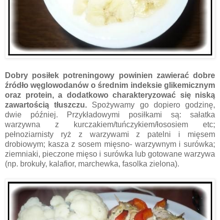
Dobry posiłek potreningowy powinien zawierać dobre
źródło węglowodanów o średnim indeksie glikemicznym
oraz protein, a dodatkowo charakteryzować się niską
zawartością tłuszczu.
Spożywamy go
dopiero godzinę,
dwie później. Przykładowymi posiłkami są: sałatka
warzywna z kurczakiem/tuńczykiem/łososiem etc;
pełnoziarnisty ryż z warzywami z patelni i mięsem
drobiowym; kasza z sosem mięsno- warzywnym i surówka;
ziemniaki, pieczone mięso i surówka lub gotowane warzywa
(np. brokuły, kalafior, marchewka, fasolka zielona).