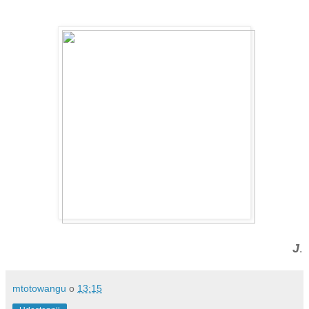
J
.
mtotowangu
o
13:15