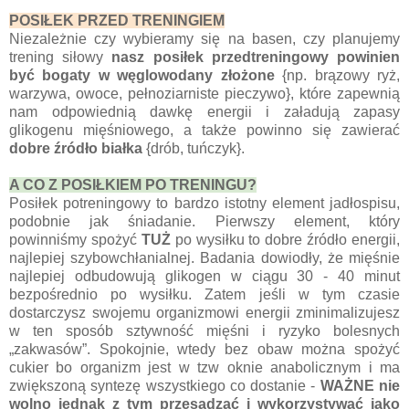
POSIŁEK PRZED TRENINGIEM
Niezależnie czy wybieramy się na basen, czy planujemy
trening siłowy
nasz posiłek przedtreningowy powinien
być bogaty w węglowodany złożone
{np. brązowy ryż,
warzywa, owoce, pełnoziarniste pieczywo}, które zapewnią
nam odpowiednią dawkę energii i załadują zapasy
glikogenu mięśniowego, a także powinno się zawierać
dobre źródło białka
{drób, tuńczyk}.
A CO Z POSIŁKIEM PO TRENINGU?
Posiłek potreningowy to bardzo istotny element jadłospisu,
podobnie jak śniadanie. Pierwszy element, który
powinniśmy spożyć
TUŻ
po wysiłku to dobre źródło energii,
najlepiej szybowchłanialnej.
Badania dowiodły, że mięśnie
najlepiej odbudowują glikogen w ciągu 30 - 40 minut
bezpośrednio po wysiłku. Zatem jeśli w tym czasie
dostarczysz swojemu organizmowi energii zminimalizujesz
w ten sposób sztywność mięśni i ryzyko bolesnych
„zakwasów”.
Spokojnie, wtedy bez obaw można spożyć
cukier bo organizm jest w tzw oknie anabolicznym i ma
zwiększoną syntezę wszystkiego co dostanie -
WAŻNE nie
wolno jednak z tym przesadzać i wykorzystywać jako