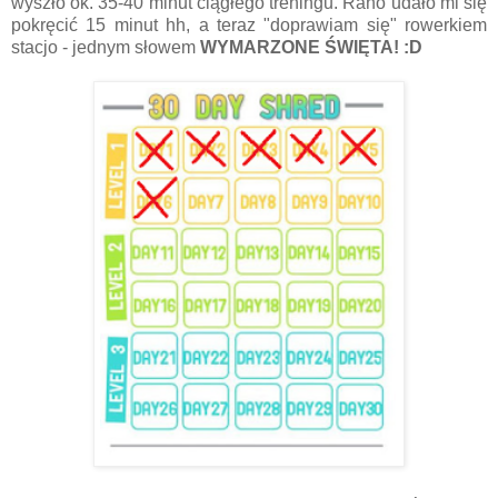
wyszło ok. 35-40 minut ciągłego treningu. Rano udało mi się
pokręcić 15 minut hh, a teraz "doprawiam się" rowerkiem
stacjo - jednym słowem
WYMARZONE ŚWIĘTA! :D