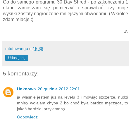
Co do samego programu 30 Day Shred - po zakończeniu 1
etapu zamierzam się pomierzyć i sprawdzić, czy moje
wysiłki zostały nagrodzone mniejszymi obwodami :) Wkrótce
zdam relację :)
J.
mtotowangu
o
15:38
Udostępnij
5 komentarzy:
Unknown
26 grudnia 2012 22:01
ja wlasnie jestem juz na levelu 3 i mówiąc szczerze, nudzi
mnie;/ wolałam chyba 2 bo choć była bardzo męcząca, to
jakoś bardziej przyjemna;/
Odpowiedz