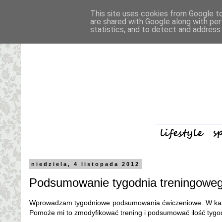
This site uses cookies from Google to 
are shared with Google along with per
statistics, and to detect and address
niedziela, 4 listopada 2012
Podsumowanie tygodnia treningoweg
Wprowadzam tygodniowe podsumowania ćwiczeniowe. W każdą n
Pomoże mi to zmodyfikować trening i podsumować ilość tygo