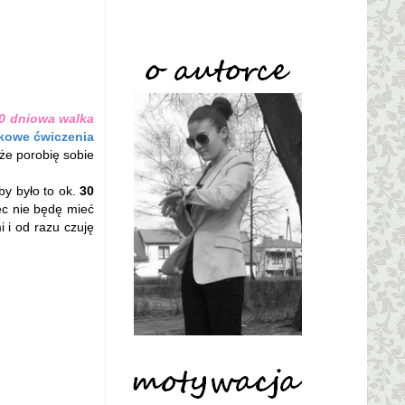
0 dniowa walka
tkowe ćwiczenia
że porobię sobie
by było to ok.
30
ęc nie będę mieć
 i od razu czuję