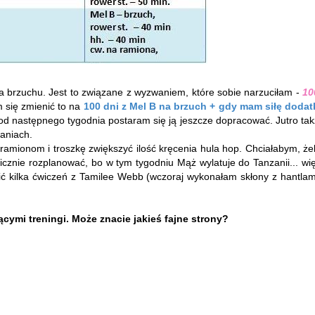
a brzuchu. Jest to związane z wyzwaniem, które sobie narzuciłam -
10
 się zmienić to na
100 dni z Mel B na brzuch + gdy mam siłę doda
 od następnego tygodnia postaram się ją jeszcze dopracować. Jutro tak
waniach.
amionom i troszkę zwiększyć ilość kręcenia hula hop. Chciałabym, że
icznie rozplanować, bo w tym tygodniu Mąż wylatuje do Tanzanii... wi
ić kilka ćwiczeń z Tamilee Webb (wczoraj wykonałam skłony z hantlami
cymi treningi. Może znacie jakieś fajne strony?