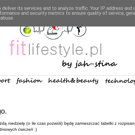
deliver its services and to analyze traffic. Your IP address and
formance and security metrics to ensure quality of service, ge
 abuse.
o.
iedzielę (o ile czas pozwoli) będę zamieszczać tabelki z rozpisan
dniowych ćwiczeń :)