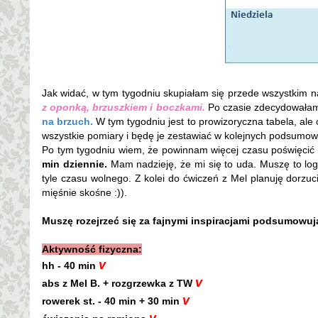
Jak widać, w tym tygodniu skupiałam się przede wszystkim n
z oponką, brzuszkiem i boczkami.
Po czasie zdecydowałam
na brzuch.
W tym tygodniu jest to prowizoryczna tabela, ale
wszystkie pomiary i będę je zestawiać w kolejnych podsumo
Po tym tygodniu wiem, że powinnam więcej czasu poświęcić r
min dziennie.
Mam nadzieję, że mi się to uda. Muszę to log
tyle czasu wolnego. Z kolei do ćwiczeń z Mel planuję dorzuc
mięśnie skośne :)).
Muszę rozejrzeć się za fajnymi inspiracjami podsumowują
Aktywność fizyczna:
v
hh - 40 min
v
abs z Mel B. + rozgrzewka z TW
v
rowerek st. - 40 min + 30 min