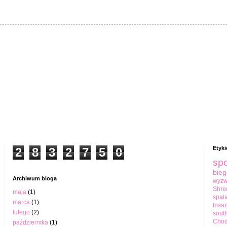
Etyki
2
8
3
2
7
5
0
spo
bieg
Archiwum bloga
wyzw
Shre
maja
(1)
spal
marca
(1)
Insan
lutego
(2)
sout
Cho
października
(1)