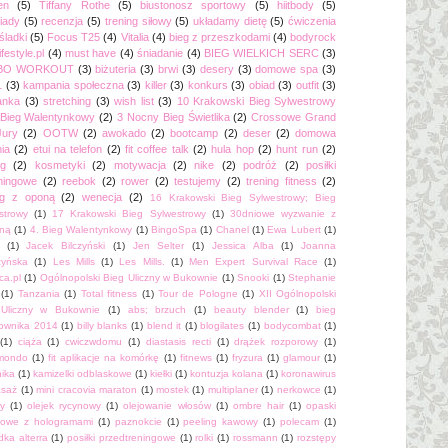
en
(5)
Tiffany Rothe
(5)
biustonosz sportowy
(5)
hiitbody
(5)
iady
(5)
recenzja
(5)
trening siłowy
(5)
układamy dietę
(5)
ćwiczenia
śladki
(5)
Focus T25
(4)
Vitalia
(4)
bieg z przeszkodami
(4)
bodyrock
tlifestyle.pl
(4)
must have
(4)
śniadanie
(4)
BIEG WIELKICH SERC
(3)
BO WORKOUT
(3)
biżuteria
(3)
brwi
(3)
desery
(3)
domowe spa
(3)
1
(3)
kampania społeczna
(3)
killer
(3)
konkurs
(3)
obiad
(3)
outfit
(3)
anka
(3)
stretching
(3)
wish list
(3)
10 Krakowski Bieg Sylwestrowy
 Bieg Walentynkowy
(2)
3 Nocny Bieg Świetlika
(2)
Crossowe Grand
Jury
(2)
OOTW
(2)
awokado
(2)
bootcamp
(2)
deser
(2)
domowa
nia
(2)
etui na telefon
(2)
fit coffee talk
(2)
hula hop
(2)
hunt run
(2)
ng
(2)
kosmetyki
(2)
motywacja
(2)
nike
(2)
podróż
(2)
posiłki
ningowe
(2)
reebok
(2)
rower
(2)
testujemy
(2)
trening fitness
(2)
ng z oponą
(2)
wenecja
(2)
16 Krakowski Bieg Sylwestrowy; Bieg
strowy
(1)
17 Krakowski Bieg Sylwestrowy
(1)
30dniowe wyzwanie z
iną
(1)
4. Bieg Walentynkowy
(1)
BingoSpa
(1)
Chanel
(1)
Ewa Lubert
(1)
(1)
Jacek Bilczyński
(1)
Jen Selter
(1)
Jessica Alba
(1)
Joanna
zyńska
(1)
Les Mills
(1)
Les Mills.
(1)
Men Expert Survival Race
(1)
ca.pl
(1)
Ogólnopolski Bieg Uliczny w Bukownie
(1)
Snooki
(1)
Stephanie
(1)
Tanzania
(1)
Total fitness
(1)
Tour de Pologne
(1)
XII Ogólnopolski
Uliczny w Bukownie
(1)
abs; brzuch
(1)
beauty blender
(1)
bieg
ownika 2014
(1)
billy blanks
(1)
blend it
(1)
blogilates
(1)
bodycombat
(1)
(1)
ciąża
(1)
cwiczwdomu
(1)
diastasis recti
(1)
drążek rozporowy
(1)
mondo
(1)
fit aplikacje na komórkę
(1)
fitnews
(1)
fryzura
(1)
glamour
(1)
nika
(1)
kamizelki odblaskowe
(1)
kiełki
(1)
kontuzja kolana
(1)
koronawirus
saż
(1)
mini cracovia maraton
(1)
mostek
(1)
multiplaner
(1)
nerkowce
(1)
ry
(1)
olejek rycynowy
(1)
olejowanie włosów
(1)
ombre hair
(1)
opaski
onowe z hologramami
(1)
paznokcie
(1)
peeling kawowy
(1)
polecam
(1)
ka alterra
(1)
posiłki przedtreningowe
(1)
rolki
(1)
rossmann
(1)
rozstępy