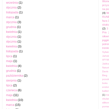
Wom
września
(1)
przys
stycznia
(2)
na po
listopada
(1)
(4)
fi
RUN
marca
(1)
faza 
stycznia
(3)
skak
grudnia
(1)
(2)
3
kwietnia
(1)
Prix 
siłow
stycznia
(1)
joggi
stycznia
(1)
potre
kwietnia
(3)
treni
listopada
(1)
Sylwe
lipca
(1)
Jahst
IIFYM
maja
(1)
Jabłc
kwietnia
(4)
Naturi
grudnia
(1)
Davis
października
(2)
Bieg 
przod
sierpnia
(1)
boks
lipca
(2)
endo
czerwca
(6)
kalite
maja
(11)
(1)
ma
okula
kwietnia
(10)
silik
marca
(15)
pomad