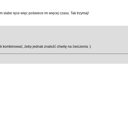
am slabe ręce więc poświece im więcej czasu. Tak trzymaj!
ak kombinować, żeby jednak znaleźć chwilę na ćwiczenia :)