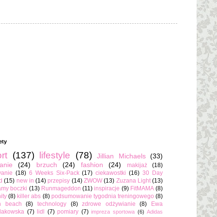
ety
rt
(137)
lifestyle
(78)
Jillian Michaels
(33)
anie
(24)
brzuch
(24)
fashion
(24)
makijaż
(18)
anie
(18)
6 Weeks Six-Pack
(17)
ciekawostki
(16)
30 Day
d
(15)
new in
(14)
przepisy
(14)
ZWOW
(13)
Zuzana Light
(13)
amy boczki
(13)
Runmageddon
(11)
inspiracje
(9)
FitMAMA
(8)
ity
(8)
killer abs
(8)
podsumowanie tygodnia treningowego
(8)
h beach
(8)
technology
(8)
zdrowe odżywianie
(8)
Ewa
dakowska
(7)
lidl
(7)
pomiary
(7)
impreza sportowa
(6)
Adidas