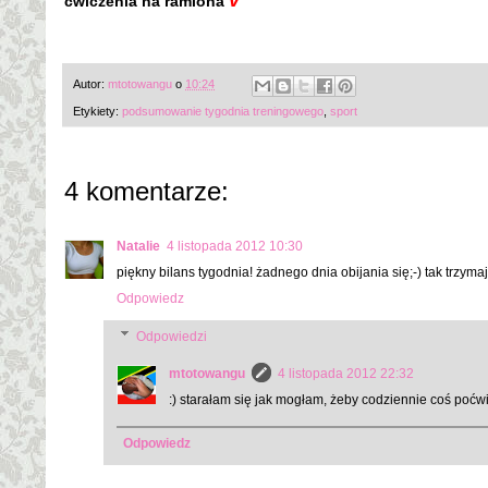
v
ćwiczenia na ramiona
Autor:
mtotowangu
o
10:24
Etykiety:
podsumowanie tygodnia treningowego
,
sport
4 komentarze:
Natalie
4 listopada 2012 10:30
piękny bilans tygodnia! żadnego dnia obijania się;-) tak trzymaj!
Odpowiedz
Odpowiedzi
mtotowangu
4 listopada 2012 22:32
:) starałam się jak mogłam, żeby codziennie coś poćwi
Odpowiedz