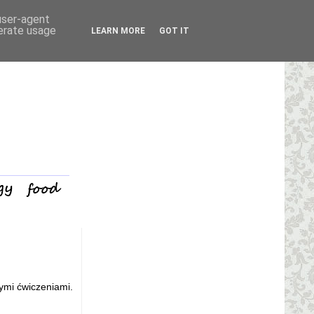
 user-agent
nerate usage
LEARN MORE
GOT IT
ymi ćwiczeniami.